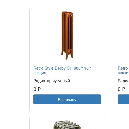
Retro Style Derby CH 600/110 1
Retro
секция
секци
Радиатор чугунный
Радиа
0 ₽
0 ₽
В корзину