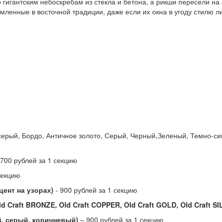
о гигантским небоскребам из стекла и бетона, а рикши пересели н
ленные в восточной традиции, даже если их окна в угоду стилю лиш
ерый, Бордо, Античное золото, Серый, Черный,Зеленый, Темно-син
 700 рублей за 1 секцию
секцию
цент на узорах)
- 900 рублей за 1 секцию
d Craft BRONZE, Old Craft COPPER, Old Craft GOLD, Old Craft S
, серый, коричневый)
– 900 рублей за 1 секцию