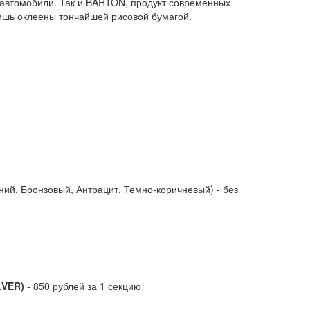
а автомобили. Так и BARTON, продукт современных
ь оклеены тончайшей рисовой бумагой.
ий, Бронзовый, Антрацит, Темно-коричневый) - без
ILVER)
- 850 рублей за 1 секцию