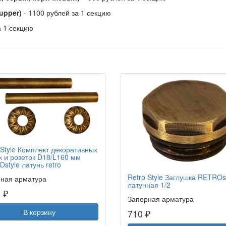
cupper)
- 1100 рублей за 1 секцию
а 1 секцию
 Style Комплект декоративных
к и розеток D18/L160 мм
style латунь retro
Retro Style Заглушка RETROs
ная арматура
латунная 1/2
 ₽
Запорная арматура
В корзину
710 ₽